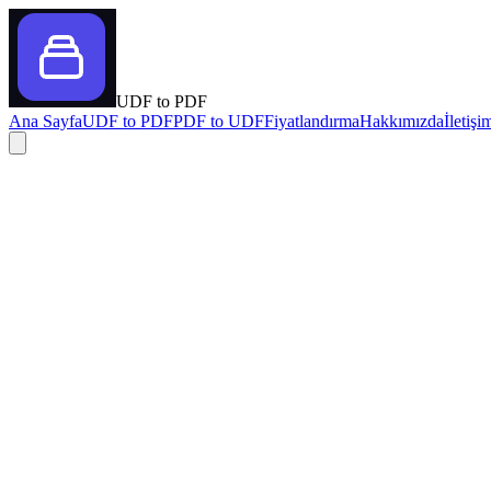
UDF
to
PDF
Ana Sayfa
UDF to PDF
PDF to UDF
Fiyatlandırma
Hakkımızda
İletişi