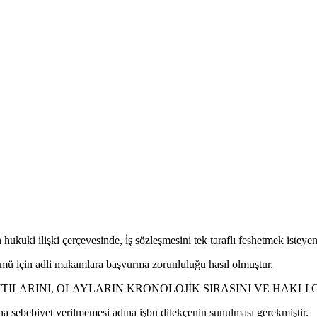
 hukuki ilişki çerçevesinde,
i̇ş sözleşmesini tek taraflı feshetmek istey
ümü için adli makamlara başvurma zorunluluğu hasıl olmuştur.
NTILARINI, OLAYLARIN KRONOLOJİK SIRASINI VE HAKLI
a sebebiyet verilmemesi adına işbu dilekçenin sunulması gerekmiştir.