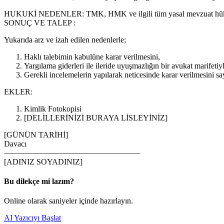
HUKUKİ NEDENLER
: TMK, HMK ve ilgili tüm yasal mevzuat hü
SONUÇ VE TALEP :
Yukarıda arz ve izah edilen nedenlerle;
Haklı talebimin kabulüne karar verilmesini,
Yargılama giderleri ile ileride uyuşmazlığın bir avukat marifetiyl
Gerekli incelemelerin yapılarak neticesinde karar verilmesini sa
EKLER:
Kimlik Fotokopisi
[DELİLLERİNİZİ BURAYA LİSLEYİNİZ]
[GÜNÜN TARİHİ]
Davacı
—————————————————
[ADINIZ SOYADINIZ]
Bu dilekçe mi lazım?
Online olarak saniyeler içinde hazırlayın.
AI Yazıcıyı Başlat