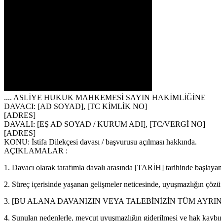
.... ASLİYE HUKUK MAHKEMESİ SAYIN HAKİMLİĞİNE
DAVACI
: [AD SOYAD], [TC KİMLİK NO]
[ADRES]
DAVALI
: [EŞ AD SOYAD / KURUM ADI], [TC/VERGİ NO]
[ADRES]
KONU
:
İstifa Dilekçesi
davası / başvurusu açılması hakkında.
AÇIKLAMALAR :
1. Davacı olarak tarafımla davalı arasında [TARİH] tarihinde başlayan
2. Süreç içerisinde yaşanan gelişmeler neticesinde, uyuşmazlığın çöz
3. [BU ALANA DAVANIZIN VEYA TALEBİNİZİN TÜM AYRI
4. Sunulan nedenlerle, mevcut uyuşmazlığın giderilmesi ve hak kaybın